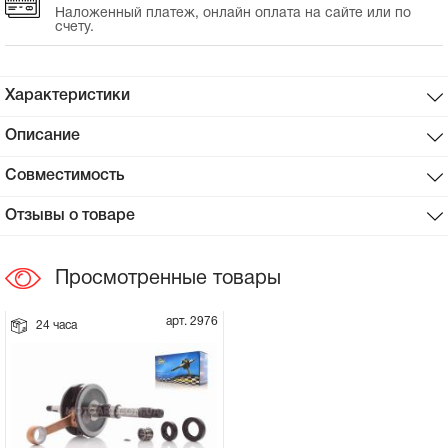
Наложенный платеж, онлайн оплата на сайте или по
счету.
Сцепное устройство, шплинт
Прокладки на мотоблок
Характеристики
Описание
Свечи на мотоблок
Совместимость
Глушитель на мотоблок
Отзывы о товаре
Элементы управления, тросики на
мотоблок
Просмотренные товары
Навесное и запчасти к нему
арт. 2976
24 часа