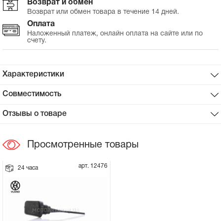
Возврат и обмен
Возврат или обмен товара в течение 14 дней.
Сцепное устройство, шплинт
Оплата
Наложенный платеж, онлайн оплата на сайте или по
счету.
Прокладки на мотоблок
Свечи на мотоблок
Характеристики
Глушитель на мотоблок
Совместимость
Отзывы о товаре
Элементы управления, тросики на
мотоблок
Просмотренные товары
Навесное и запчасти к нему
арт. 12476
24 часа