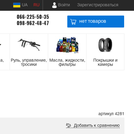
UA
RU
Войти
Зарегистрироваться
066-225-50-35
нет товаров
098-962-48-47
а,
Руль, управление,
Масла, жидкости,
Покрышки и
тросики
фильтры
камеры
артикул 4281
Добавить к сравнению