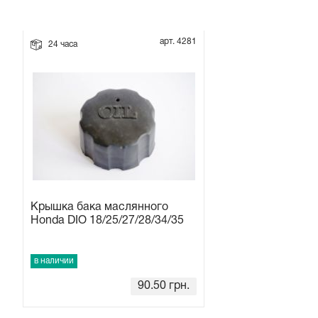
Прокладки на мотоблок
арт. 4281
24 часа
Свечи на мотоблок
Глушитель на мотоблок
Элементы управления, тросики на мотоблок
Навесное и запчасти к нему
Крышка бака маслянного
Honda DIO 18/25/27/28/34/35
в наличии
90.50
грн.