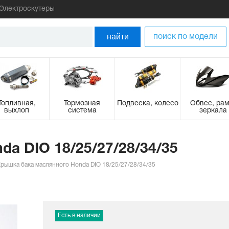
Электроскутеры
найти
поиск по модели
Топливная,
Тормозная
Подвеска, колесо
Обвес, рам
выхлоп
система
зеркала
a DIO 18/25/27/28/34/35
рышка бака маслянного Honda DIO 18/25/27/28/34/35
Есть в наличии