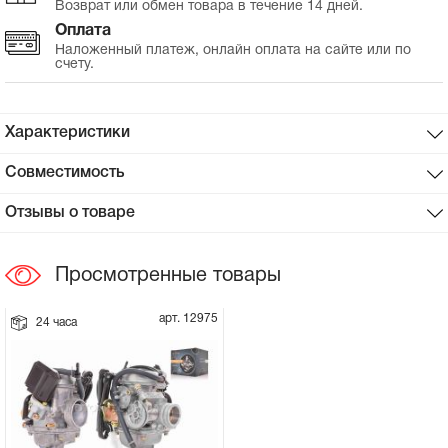
Возврат или обмен товара в течение 14 дней.
Оплата
Сцепное устройство, шплинт
Наложенный платеж, онлайн оплата на сайте или по
счету.
Прокладки на мотоблок
Характеристики
Свечи на мотоблок
Совместимость
Глушитель на мотоблок
Отзывы о товаре
Элементы управления, тросики на
мотоблок
Просмотренные товары
Навесное и запчасти к нему
арт. 12975
24 часа