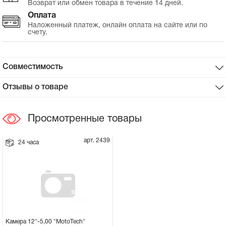
Возврат или обмен товара в течение 14 дней.
Оплата
Сцепное устройство, шплинт
Наложенный платеж, онлайн оплата на сайте или по
счету.
Прокладки на мотоблок
Совместимость
Свечи на мотоблок
Отзывы о товаре
Глушитель на мотоблок
Просмотренные товары
Элементы управления, тросики на
мотоблок
арт. 2439
24 часа
Навесное и запчасти к нему
Камера 12"-5,00 "MotoTech"