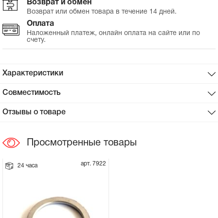
Возврат и обмен
Возврат или обмен товара в течение 14 дней.
Сцепное устройство, шплинт
Оплата
Наложенный платеж, онлайн оплата на сайте или по
счету.
Прокладки на мотоблок
Свечи на мотоблок
Характеристики
Глушитель на мотоблок
Совместимость
Отзывы о товаре
Элементы управления, тросики на
мотоблок
Просмотренные товары
Навесное и запчасти к нему
арт. 7922
24 часа