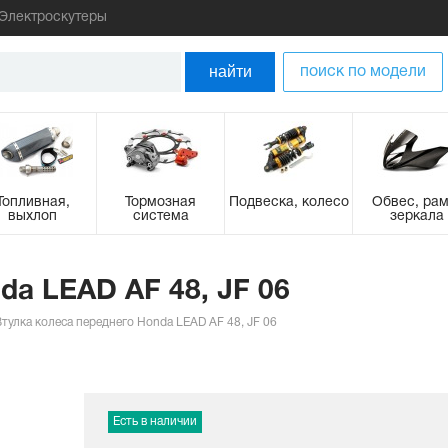
Электроскутеры
найти
поиск по модели
Топливная,
Тормозная
Подвеска, колесо
Обвес, рам
выхлоп
система
зеркала
da LEAD AF 48, JF 06
Втулка колеса переднего Honda LEAD AF 48, JF 06
Есть в наличии