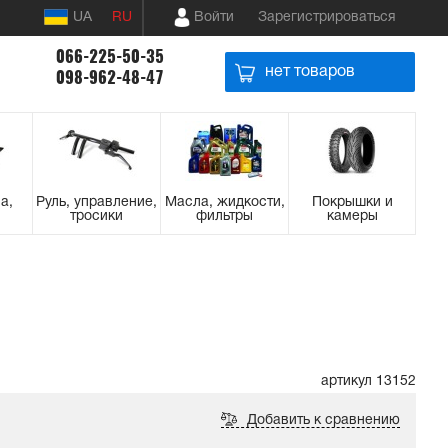
UA
RU
Войти
Зарегистрироваться
066-225-50-35
нет товаров
098-962-48-47
а,
Руль, управление,
Масла, жидкости,
Покрышки и
тросики
фильтры
камеры
артикул 13152
Добавить к сравнению