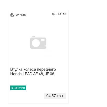
Прокладки на мотоблок
арт. 13152
24 часа
Свечи на мотоблок
Глушитель на мотоблок
Элементы управления, тросики на мотоблок
Навесное и запчасти к нему
Втулка колеса переднего
Honda LEAD AF 48, JF 06
в наличии
94.57
грн.