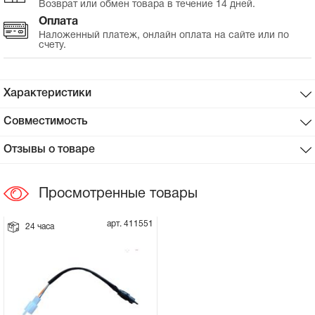
Возврат или обмен товара в течение 14 дней.
Оплата
Сцепное устройство, шплинт
Наложенный платеж, онлайн оплата на сайте или по
счету.
Прокладки на мотоблок
Характеристики
Свечи на мотоблок
Совместимость
Глушитель на мотоблок
Отзывы о товаре
Элементы управления, тросики на
мотоблок
Просмотренные товары
Навесное и запчасти к нему
арт. 411551
24 часа