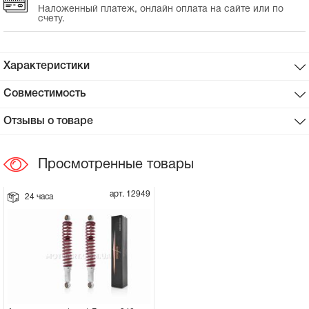
Наложенный платеж, онлайн оплата на сайте или по
счету.
Сцепное устройство, шплинт
Прокладки на мотоблок
Характеристики
Совместимость
Свечи на мотоблок
Отзывы о товаре
Глушитель на мотоблок
Просмотренные товары
Элементы управления, тросики на
мотоблок
арт. 12949
24 часа
Навесное и запчасти к нему