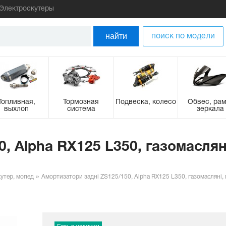
Электроскутеры
найти
поиск по модели
Топливная,
Тормозная
Подвеска, колесо
Обвес, рам
выхлоп
система
зеркала
, Alpha RX125 L350, газомасляні
утер, мопед
Амортизатори задні ZS125/150, Alpha RX125 L350, газомасляні, п