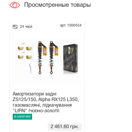
Просмотренные товары
Прокладки на мотоблок
арт. 1000554
Свечи на мотоблок
24 часа
Глушитель на мотоблок
Элементы управления, тросики на мотоблок
Навесное и запчасти к нему
Амортизатори задні
ZS125/150, Alpha RX125 L350,
газомасляні, підкачування
"LIPAI" (чорно-золоті)
в наличии
2 461.60
грн.