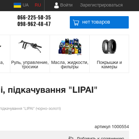
UA
RU
Войти
Зарегистрироваться
066-225-50-35
нет товаров
098-962-48-47
а,
Руль, управление,
Масла, жидкости,
Покрышки и
тросики
фильтры
камеры
, підкачування "LIPAI"
ідкачування "LIPAI" (чорно-золоті)
артикул 1000554