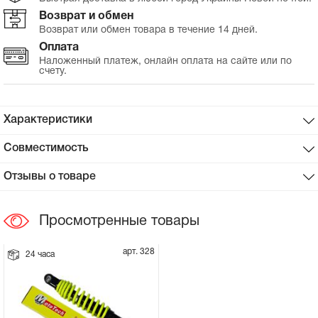
Возврат и обмен
Сцепное устройство, шплинт
Возврат или обмен товара в течение 14 дней.
Оплата
Прокладки на мотоблок
Наложенный платеж, онлайн оплата на сайте или по
счету.
Свечи на мотоблок
Характеристики
Глушитель на мотоблок
Совместимость
Элементы управления, тросики на
Отзывы о товаре
мотоблок
Просмотренные товары
Навесное и запчасти к нему
арт. 328
24 часа