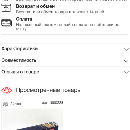
Возврат и обмен
Сцепное устройство, шплинт
Возврат или обмен товара в течение 14 дней.
Оплата
Прокладки на мотоблок
Наложенный платеж, онлайн оплата на сайте или по
счету.
Свечи на мотоблок
Характеристики
Глушитель на мотоблок
Совместимость
Элементы управления, тросики на
Отзывы о товаре
мотоблок
Просмотренные товары
Навесное и запчасти к нему
арт. 1000228
24 часа