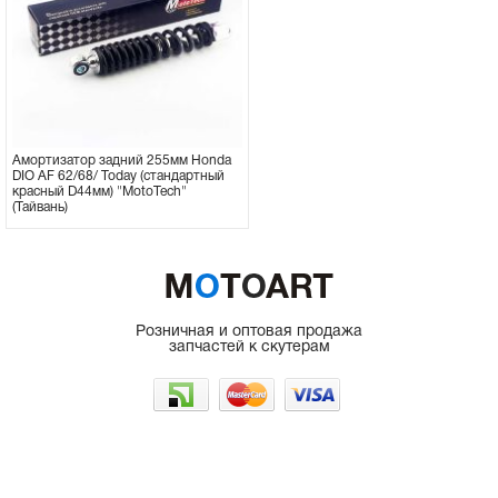
Амортизатор задний 255мм Honda
DIO AF 62/68/ Today (стандартный
красный D44мм) "MotoTech"
(Тайвань)
в наличии
678.75
грн.
Розничная и оптовая продажа
запчастей к скутерам
г. Одесса, рынок 7КМ
066-225-50-35
098-962-48-47