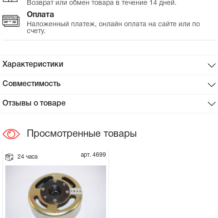
Возврат или обмен товара в течение 14 дней.
Оплата
Сцепное устройство, шплинт
Наложенный платеж, онлайн оплата на сайте или по
счету.
Прокладки на мотоблок
Характеристики
Свечи на мотоблок
Совместимость
Глушитель на мотоблок
Отзывы о товаре
Элементы управления, тросики на
мотоблок
Просмотренные товары
Навесное и запчасти к нему
арт. 4699
24 часа