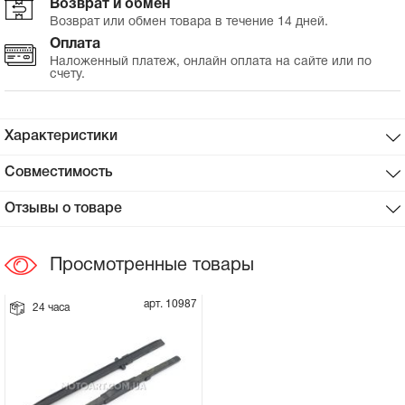
Возврат и обмен
Возврат или обмен товара в течение 14 дней.
Сцепное устройство, шплинт
Оплата
Наложенный платеж, онлайн оплата на сайте или по
счету.
Прокладки на мотоблок
Свечи на мотоблок
Характеристики
Глушитель на мотоблок
Совместимость
Отзывы о товаре
Элементы управления, тросики на
мотоблок
Просмотренные товары
Навесное и запчасти к нему
арт. 10987
24 часа